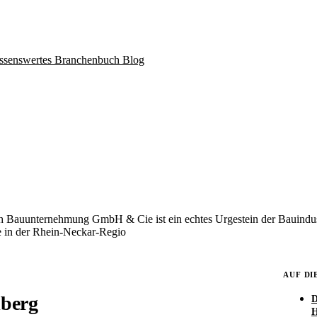
ssenswertes
Branchenbuch
Blog
Bauunternehmung GmbH & Cie ist ein echtes Urgestein der Bauindustr
e in der Rhein-Neckar-Regio
AUF DI
lberg
D
H