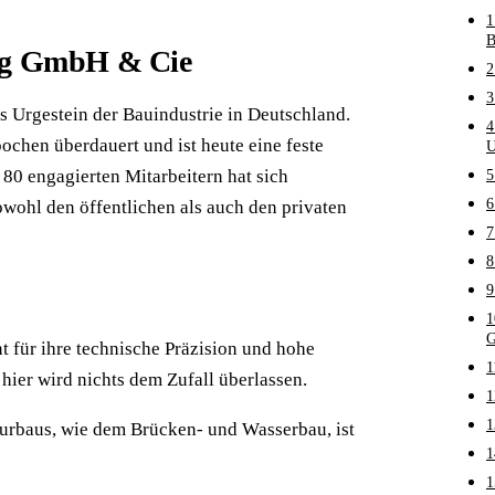
1
B
ung GmbH & Cie
2
3
 Urgestein der Bauindustrie in Deutschland.
4
chen überdauert und ist heute eine feste
U
0 engagierten Mitarbeitern hat sich
5
6
owohl den öffentlichen als auch den privaten
7
8
9
1
t für ihre technische Präzision und hohe
1
hier wird nichts dem Zufall überlassen.
1
1
eurbaus, wie dem Brücken- und Wasserbau, ist
1
1