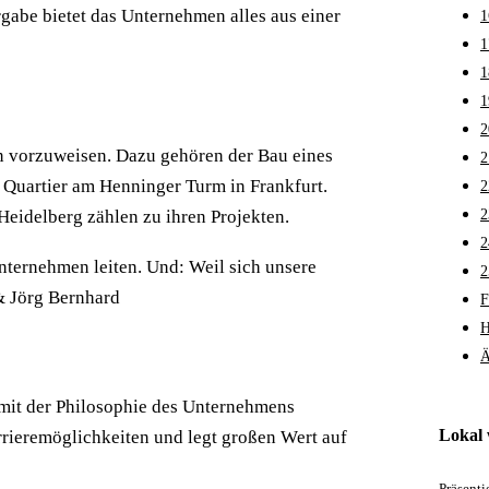
rgabe bietet das Unternehmen alles aus einer
1
1
1
1
2
n vorzuweisen. Dazu gehören der Bau eines
2
Quartier am Henninger Turm in Frankfurt.
2
eidelberg zählen zu ihren Projekten.
2
2
nternehmen leiten. Und: Weil sich unsere
2
 & Jörg Bernhard
F
H
Ä
 mit der Philosophie des Unternehmens
Lokal
rieremöglichkeiten und legt großen Wert auf
Präsent