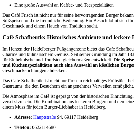
Eine große Auswahl an Kaffee- und Teespezialitäten
Das Café Frisch ist nicht nur für seine hervorragenden Burger bekann
Süßspeisen und die freundliche Bedienung. Ein Besuch lohnt sich für
Geschmack und einem Hauch von Tradition sucht.
Café Schafheutle: Historisches Ambiente und leckere
Im Herzen der Heidelberger Fußgängerzone bietet das Café Schafheut
Charme und kulinarischem Genuss. Seit seiner Gründung im Jahr 1832
für Einheimische und Touristen gleichermaßen entwickelt.
Die Speis
und Kuchenspezialitäten auch eine Auswahl an köstlichen Burge
Geschmacksrichtungen abdecken.
Das Café Schafheutle ist nicht nur für sein reichhaltiges Frühstück b
Gastraums, die den Besuchern ein angenehmes Verweilen ermöglicht.
Die Atmosphäre im Café ist geprägt von der historischen Einrichtung, 
versetzt zu sein. Die Kombination aus leckeren Burgern und dem ein
einem Muss für jeden Burger-Liebhaber in Heidelberg.
Adresse:
Hauptstraße
94, 69117 Heidelberg
Telefon:
0622114680