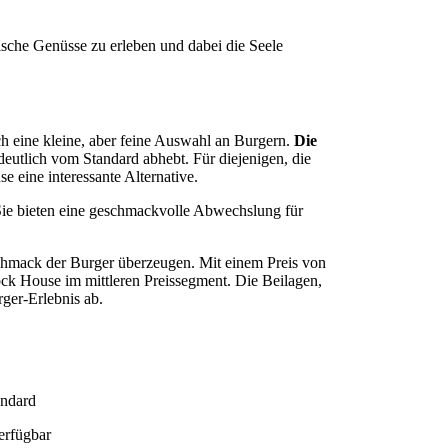
ische Genüsse zu erleben und dabei die Seele
ch eine kleine, aber feine Auswahl an Burgern.
Die
 deutlich vom Standard abhebt. Für diejenigen, die
e eine interessante Alternative.
 Sie bieten eine geschmackvolle Abwechslung für
chmack der Burger überzeugen. Mit einem Preis von
lock House im mittleren Preissegment. Die Beilagen,
rger-Erlebnis ab.
andard
erfügbar