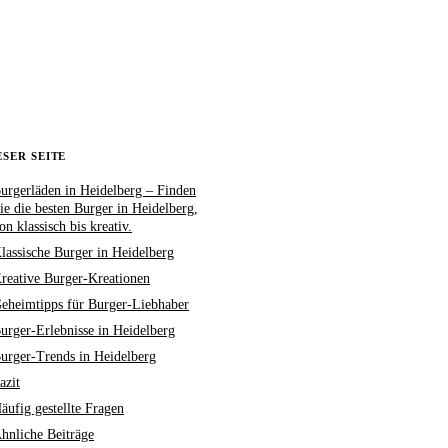
ESER SEITE
urgerläden in Heidelberg – Finden
ie die besten Burger in Heidelberg,
on klassisch bis kreativ.
lassische Burger in Heidelberg
reative Burger-Kreationen
eheimtipps für Burger-Liebhaber
urger-Erlebnisse in Heidelberg
urger-Trends in Heidelberg
azit
äufig gestellte Fragen
hnliche Beiträge