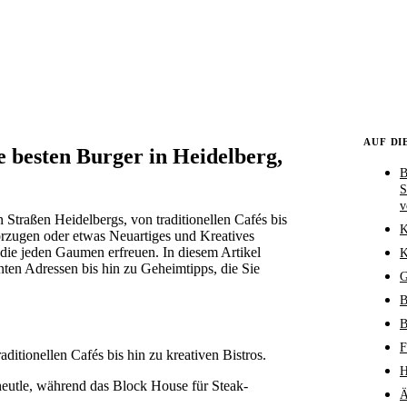
AUF DI
e besten Burger in Heidelberg,
B
S
v
Straßen Heidelbergs, von traditionellen Cafés bis
K
orzugen oder etwas Neuartiges und Kreatives
 die jeden Gaumen erfreuen. In diesem Artikel
K
nten Adressen bis hin zu Geheimtipps, die Sie
G
B
B
F
aditionellen Cafés bis hin zu kreativen Bistros.
H
heutle, während das Block House für Steak-
Ä