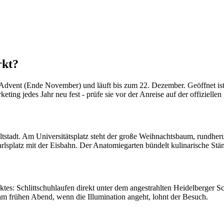
rkt?
 Advent (Ende November) und läuft bis zum 22. Dezember. Geöffnet ist
ng jedes Jahr neu fest - prüfe sie vor der Anreise auf der offiziellen 
Altstadt. Am Universitätsplatz steht der große Weihnachtsbaum, rundh
lsplatz mit der Eisbahn. Der Anatomiegarten bündelt kulinarische Stä
rktes: Schlittschuhlaufen direkt unter dem angestrahlten Heidelberger
 frühen Abend, wenn die Illumination angeht, lohnt der Besuch.