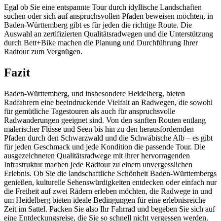
Egal ob Sie eine entspannte Tour durch idyllische Landschaften
suchen oder sich auf anspruchsvollen Pfaden beweisen möchten, in
Baden-Württemberg gibt es für jeden die richtige Route. Die
Auswahl an zertifizierten Qualitätsradwegen und die Unterstützung
durch Bett+Bike machen die Planung und Durchführung Ihrer
Radtour zum Vergnügen.
Fazit
Baden-Württemberg, und insbesondere Heidelberg, bieten
Radfahrern eine beeindruckende Vielfalt an Radwegen, die sowohl
für gemütliche Tagestouren als auch für anspruchsvolle
Radwanderungen geeignet sind. Von den sanften Routen entlang
malerischer Flüsse und Seen bis hin zu den herausfordernden
Pfaden durch den Schwarzwald und die Schwäbische Alb – es gibt
für jeden Geschmack und jede Kondition die passende Tour. Die
ausgezeichneten Qualitätsradwege mit ihrer hervorragenden
Infrastruktur machen jede Radtour zu einem unvergesslichen
Erlebnis. Ob Sie die landschaftliche Schönheit Baden-Württembergs
genießen, kulturelle Sehenswürdigkeiten entdecken oder einfach nur
die Freiheit auf zwei Rädern erleben möchten, die Radwege in und
um Heidelberg bieten ideale Bedingungen für eine erlebnisreiche
Zeit im Sattel. Packen Sie also Ihr Fahrrad und begeben Sie sich auf
eine Entdeckungsreise, die Sie so schnell nicht vergessen werden.