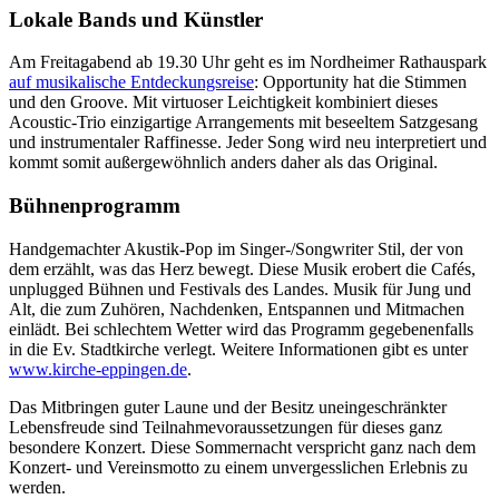
Lokale Bands und Künstler
Am Freitagabend ab 19.30 Uhr geht es im Nordheimer Rathauspark
auf musikalische Entdeckungsreise
: Opportunity hat die Stimmen
und den Groove. Mit virtuoser Leichtigkeit kombiniert dieses
Acoustic-Trio einzigartige Arrangements mit beseeltem Satzgesang
und instrumentaler Raffinesse. Jeder Song wird neu interpretiert und
kommt somit außergewöhnlich anders daher als das Original.
Bühnenprogramm
Handgemachter Akustik-Pop im Singer-/Songwriter Stil, der von
dem erzählt, was das Herz bewegt. Diese Musik erobert die Cafés,
unplugged Bühnen und Festivals des Landes. Musik für Jung und
Alt, die zum Zuhören, Nachdenken, Entspannen und Mitmachen
einlädt. Bei schlechtem Wetter wird das Programm gegebenenfalls
in die Ev. Stadtkirche verlegt. Weitere Informationen gibt es unter
www.kirche-eppingen.de
.
Das Mitbringen guter Laune und der Besitz uneingeschränkter
Lebensfreude sind Teilnahmevoraussetzungen für dieses ganz
besondere Konzert. Diese Sommernacht verspricht ganz nach dem
Konzert- und Vereinsmotto zu einem unvergesslichen Erlebnis zu
werden.