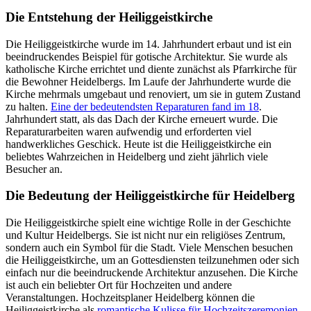
Die Entstehung der Heiliggeistkirche
Die Heiliggeistkirche wurde im 14. Jahrhundert erbaut und ist ein
beeindruckendes Beispiel für gotische Architektur. Sie wurde als
katholische Kirche errichtet und diente zunächst als Pfarrkirche für
die Bewohner Heidelbergs. Im Laufe der Jahrhunderte wurde die
Kirche mehrmals umgebaut und renoviert, um sie in gutem Zustand
zu halten.
Eine der bedeutendsten Reparaturen fand im 18
.
Jahrhundert statt, als das Dach der Kirche erneuert wurde. Die
Reparaturarbeiten waren aufwendig und erforderten viel
handwerkliches Geschick. Heute ist die Heiliggeistkirche ein
beliebtes Wahrzeichen in Heidelberg und zieht jährlich viele
Besucher an.
Die Bedeutung der Heiliggeistkirche für Heidelberg
Die Heiliggeistkirche spielt eine wichtige Rolle in der Geschichte
und Kultur Heidelbergs. Sie ist nicht nur ein religiöses Zentrum,
sondern auch ein Symbol für die Stadt. Viele Menschen besuchen
die Heiliggeistkirche, um an Gottesdiensten teilzunehmen oder sich
einfach nur die beeindruckende Architektur anzusehen. Die Kirche
ist auch ein beliebter Ort für Hochzeiten und andere
Veranstaltungen. Hochzeitsplaner Heidelberg können die
Heiliggeistkirche als
romantische Kulisse für Hochzeitszeremonien