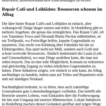
motivieren, umweltfreundlichere Entscheidungen zu treffen.
Repair Café und Leihläden: Ressourcen schonen im
Alltag
Die Idee hinter Repair Cafés und Leihläden ist einfach, aber
wirkungsvoll: Dinge länger nutzen und teilen. In Heidelberg gibt es
mehrere Angebote, die genau das ermöglichen. Das Repair Café, oft
von Transition Town und Ökostadt Rhein-Neckar mitbetrieben, ist
ein Treffpunkt, wo Freiwillige helfen, kaputte Gegenstände zu
reparieren. Das reicht von Kleidung über Fahrräder bis hin zu
Elektrogeräten. Das spart nicht nur Müll, sondern auch Geld und
schont wertvolle Ressourcen. Ähnlich funktioniert der Luula (Leih-
und Umsonstladen), wo man Dinge ausleihen kann, die man nur
selten braucht. Das ist eine tolle Möglichkeit, Konsum zu reduzieren
und gleichzeitig Zugang zu vielen nützlichen Gegenständen zu
haben. Diese Initiativen zeigen, wie einfach es sein kann, im Alltag
nachhaltiger zu handeln, indem man auf Teilen und Reparieren setzt
statt auf ständigen Neukauf.
Nachhaltigkeit bedeutet, so zu leben, dass auch zukünftige
Generationen gute Lebensbedingungen vorfinden. Das betrifft alle
Bereiche unseres Lebens, vom Einkaufen über die Fortbewegung
bis hin zum Umgang mit unseren Mitmenschen. Lokale Initiativen
in Heidelberg machen diesen Gedanken greifbar und zeigen Wege