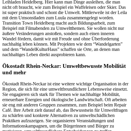
Leihladen Heidelberg. Hier kann man Dinge ausleihen, die man
nicht oft braucht, wie zum Beispiel ein Waffeleisen oder Skier. Das
ist super praktisch und schont die Umwelt. Mittlerweile ist der Leila
mit dem Umsonstladen zum Luula zusammengelegt worden.
Transition Town Heidelberg macht auch Bildungsarbeit, zum
Beispiel mit Filmabenden zu Umweltthemen. Sie wollen nicht nur
äußere Veränderungen anstoßen, sondern auch einen inneren
Wandel fördern, damit wir mit Freude und ohne Überforderung
nachhaltig leben können. Mit Projekten wie dem “Wandelgarten”
und dem “WandelKulturHaus” schaffen sie Orte, an denen man
nachhaltiges Leben direkt ausprobieren kann.
Ökostadt Rhein-Neckar: Umweltbewusste Mobilität
und mehr
Ökostadt Rhein-Neckar ist eine weitere wichtige Organisation in der
Region, die sich für eine umweltfreundlichere Lebensweise einsetzt.
Sie engagieren sich stark für Themen wie nachhaltige Mobilität,
erneuerbare Energien und ökologische Landwirtschaft. Oft arbeiten
sie eng mit anderen Gruppen zusammen, zum Beispiel beim Repair
Café. Ihre Arbeit zielt darauf ab, das Bewusstsein für Umweltfragen
zu schärfen und konkrete Alternativen zu umweltschädlichen
Praktiken aufzuzeigen. Sie organisieren Veranstaltungen und
Informationskampagnen, um die Bürgerinnen und Bürger zu