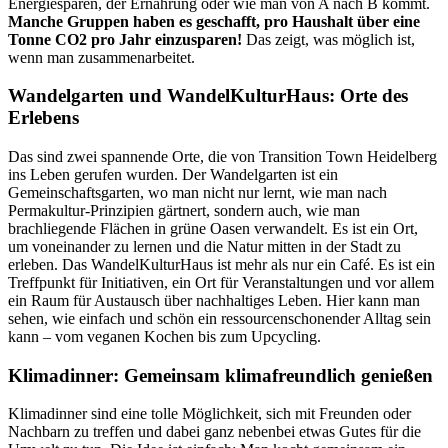
Energiesparen, der Ernährung oder wie man von A nach B kommt.
Manche Gruppen haben es geschafft, pro Haushalt über eine
Tonne CO2 pro Jahr einzusparen!
Das zeigt, was möglich ist,
wenn man zusammenarbeitet.
Wandelgarten und WandelKulturHaus: Orte des
Erlebens
Das sind zwei spannende Orte, die von Transition Town Heidelberg
ins Leben gerufen wurden. Der Wandelgarten ist ein
Gemeinschaftsgarten, wo man nicht nur lernt, wie man nach
Permakultur-Prinzipien gärtnert, sondern auch, wie man
brachliegende Flächen in grüne Oasen verwandelt. Es ist ein Ort,
um voneinander zu lernen und die Natur mitten in der Stadt zu
erleben. Das WandelKulturHaus ist mehr als nur ein Café. Es ist ein
Treffpunkt für Initiativen, ein Ort für Veranstaltungen und vor allem
ein Raum für Austausch über nachhaltiges Leben. Hier kann man
sehen, wie einfach und schön ein ressourcenschonender Alltag sein
kann – vom veganen Kochen bis zum Upcycling.
Klimadinner: Gemeinsam klimafreundlich genießen
Klimadinner sind eine tolle Möglichkeit, sich mit Freunden oder
Nachbarn zu treffen und dabei ganz nebenbei etwas Gutes für die