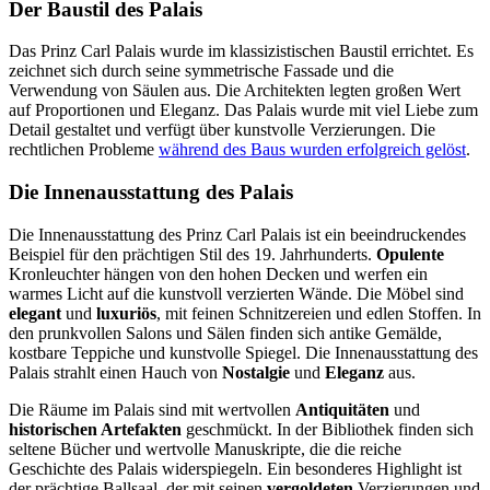
Der Baustil des Palais
Das Prinz Carl Palais wurde im klassizistischen Baustil errichtet. Es
zeichnet sich durch seine symmetrische Fassade und die
Verwendung von Säulen aus. Die Architekten legten großen Wert
auf Proportionen und Eleganz. Das Palais wurde mit viel Liebe zum
Detail gestaltet und verfügt über kunstvolle Verzierungen. Die
rechtlichen Probleme
während des Baus wurden erfolgreich gelöst
.
Die Innenausstattung des Palais
Die Innenausstattung des Prinz Carl Palais ist ein beeindruckendes
Beispiel für den prächtigen Stil des 19. Jahrhunderts.
Opulente
Kronleuchter hängen von den hohen Decken und werfen ein
warmes Licht auf die kunstvoll verzierten Wände. Die Möbel sind
elegant
und
luxuriös
, mit feinen Schnitzereien und edlen Stoffen. In
den prunkvollen Salons und Sälen finden sich antike Gemälde,
kostbare Teppiche und kunstvolle Spiegel. Die Innenausstattung des
Palais strahlt einen Hauch von
Nostalgie
und
Eleganz
aus.
Die Räume im Palais sind mit wertvollen
Antiquitäten
und
historischen Artefakten
geschmückt. In der Bibliothek finden sich
seltene Bücher und wertvolle Manuskripte, die die reiche
Geschichte des Palais widerspiegeln. Ein besonderes Highlight ist
der prächtige Ballsaal, der mit seinen
vergoldeten
Verzierungen und