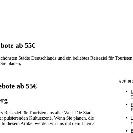
ebote ab 55€
önsten Städte Deutschlands und ein beliebtes Reiseziel für Touristen au
Sie planen,
AUF DI
ebote ab 55€
D
T
erg
E
H
s Reiseziel für Touristen aus aller Welt. Die Stadt
ner pulsierenden Kulturszene. Wenn Sie planen, die
T
. In diesem Artikel werden wir uns mit dem Thema
e
B