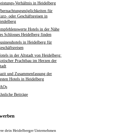
eistungs-Verhältnis in Heidelberg
bernachtungsmöglichkeiten für
urz- oder Geschäftsreisen in
eidelberg
mpfehlenswerte Hotels in der Nähe
es Schlosses Heidelberg finden
usinesshotels in Heidelberg für
eschäftsreisen
otels in der Altstadt von Heidelberg:
otischer Prachtbau im Herzen der
tadt
azit und Zusammenfassung der
esten Hotels in Heidelberg
AQs
hnliche Beiträge
 werben
iere dein Heidelberger Unternehmen