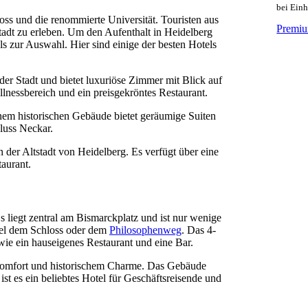
bei Ein
loss und die renommierte Universität. Touristen aus
Premiu
tadt zu erleben. Um den Aufenthalt in Heidelberg
ls zur Auswahl. Hier sind einige der besten Hotels
er Stadt und bietet luxuriöse Zimmer mit Blick auf
lnessbereich und ein preisgekröntes Restaurant.
inem historischen Gebäude bietet geräumige Suiten
luss Neckar.
 der Altstadt von Heidelberg. Es verfügt über eine
aurant.
Es liegt zentral am Bismarckplatz und ist nur wenige
iel dem Schloss oder dem
Philosophenweg
. Das 4-
ie ein hauseigenes Restaurant und eine Bar.
Komfort und historischem Charme. Das Gebäude
ist es ein beliebtes Hotel für Geschäftsreisende und