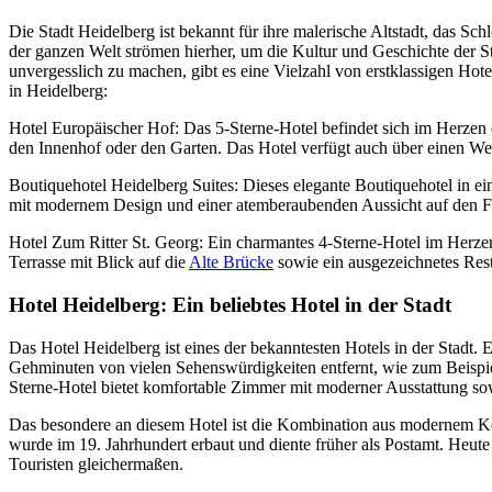
Die Stadt Heidelberg ist bekannt für ihre malerische Altstadt, das Sch
der ganzen Welt strömen hierher, um die Kultur und Geschichte der S
unvergesslich zu machen, gibt es eine Vielzahl von erstklassigen Hote
in Heidelberg:
Hotel Europäischer Hof: Das 5-Sterne-Hotel befindet sich im Herzen d
den Innenhof oder den Garten. Das Hotel verfügt auch über einen Wel
Boutiquehotel Heidelberg Suites: Dieses elegante Boutiquehotel in e
mit modernem Design und einer atemberaubenden Aussicht auf den F
Hotel Zum Ritter St. Georg: Ein charmantes 4-Sterne-Hotel im Herzen
Terrasse mit Blick auf die
Alte Brücke
sowie ein ausgezeichnetes Rest
Hotel Heidelberg: Ein beliebtes Hotel in der Stadt
Das Hotel Heidelberg ist eines der bekanntesten Hotels in der Stadt. 
Gehminuten von vielen Sehenswürdigkeiten entfernt, wie zum Beisp
Sterne-Hotel bietet komfortable Zimmer mit moderner Ausstattung sow
Das besondere an diesem Hotel ist die Kombination aus modernem 
wurde im 19. Jahrhundert erbaut und diente früher als Postamt. Heute 
Touristen gleichermaßen.