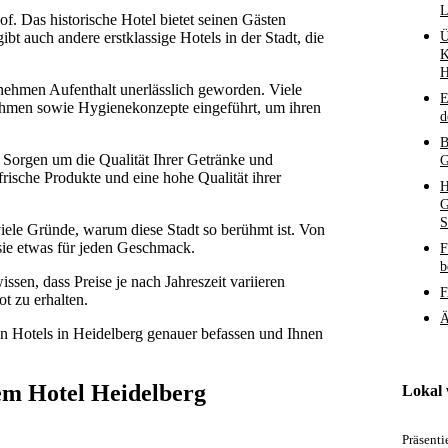
L
f. Das historische Hotel bietet seinen Gästen
t auch andere erstklassige Hotels in der Stadt, die
Ü
K
H
ehmen Aufenthalt unerlässlich geworden. Viele
E
ahmen sowie Hygienekonzepte eingeführt, um ihren
d
B
e Sorgen um die Qualität Ihrer Getränke und
G
rische Produkte und eine hohe Qualität ihrer
H
G
S
viele Gründe, warum diese Stadt so berühmt ist. Von
t sie etwas für jeden Geschmack.
F
b
sen, dass Preise je nach Jahreszeit variieren
F
t zu erhalten.
Ä
 Hotels in Heidelberg genauer befassen und Ihnen
dem Hotel Heidelberg
Lokal
Präsent