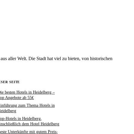
s aller Welt. Die Stadt hat viel zu bieten, von historischen
ESER SEITE
ie besten Hotels in Heidelberg –
op Angebote ab 55€
inführung zum Thema Hotels in
eidelberg
op-Hotels in Heidelberg,
inschließlich dem Hotel Heidelberg
este Unterkünfte mit gutem Preis-