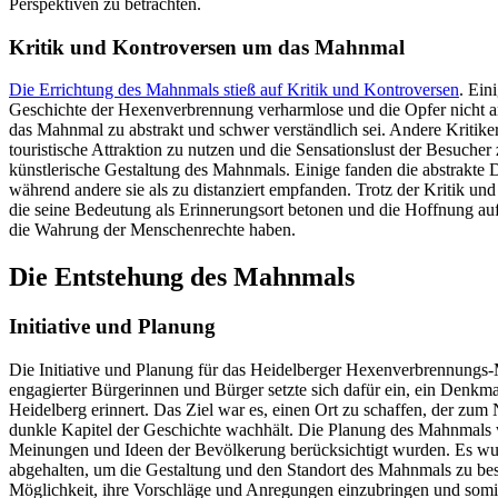
Perspektiven zu betrachten.
Kritik und Kontroversen um das Mahnmal
Die Errichtung des Mahnmals stieß auf Kritik und Kontroversen
. Ein
Geschichte der Hexenverbrennung verharmlose und die Opfer nicht 
das Mahnmal zu abstrakt und schwer verständlich sei. Andere Kritiker
touristische Attraktion zu nutzen und die Sensationslust der Besuche
künstlerische Gestaltung des Mahnmals. Einige fanden die abstrakte
während andere sie als zu distanziert empfanden. Trotz der Kritik u
die seine Bedeutung als Erinnerungsort betonen und die Hoffnung auf 
die Wahrung der Menschenrechte haben.
Die Entstehung des Mahnmals
Initiative und Planung
Die Initiative und Planung für das Heidelberger Hexenverbrennung
engagierter Bürgerinnen und Bürger setzte sich dafür ein, ein Denkma
Heidelberg erinnert. Das Ziel war es, einen Ort zu schaffen, der zu
dunkle Kapitel der Geschichte wachhält. Die Planung des Mahnmals
Meinungen und Ideen der Bevölkerung berücksichtigt wurden. Es w
abgehalten, um die Gestaltung und den Standort des Mahnmals zu be
Möglichkeit, ihre Vorschläge und Anregungen einzubringen und somi