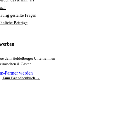
esuch des Mahnmals
azit
äufig gestellte Fragen
hnliche Beiträge
 werben
iere dein Heidelberger Unternehmen
heimischen & Gästen.
m-Partner werden
Zum Branchenbuch →