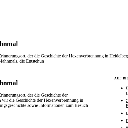
ahnmal
nnerungsort, der die Geschichte der Hexenverbrennung in Heidelberg r
Mahnmals, die Entstehun
AUF DI
ahnmal
D
H
innerungsort, der die Geschichte der
en wir die Geschichte der Hexenverbrennung in
G
ungsgeschichte sowie Informationen zum Besuch
H
D
D