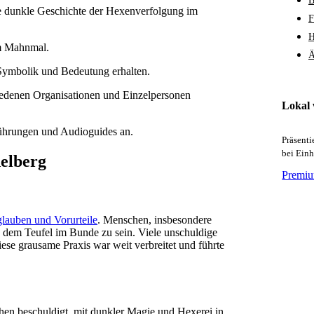
B
 dunkle Geschichte der Hexenverfolgung im
F
H
am Mahnmal.
Ä
Symbolik und Bedeutung erhalten.
iedenen Organisationen und Einzelpersonen
Lokal
Führungen und Audioguides an.
Präsent
bei Ein
elberg
Premiu
lauben und Vorurteile
. Menschen, insbesondere
d dem Teufel im Bunde zu sein. Viele unschuldige
se grausame Praxis war weit verbreitet und führte
en beschuldigt, mit dunkler Magie und Hexerei in