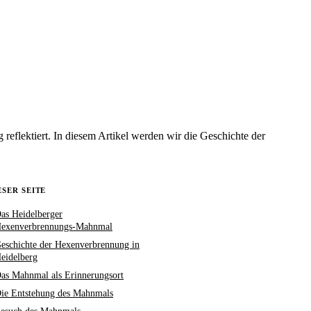
eflektiert. In diesem Artikel werden wir die Geschichte der
ESER SEITE
as Heidelberger
exenverbrennungs-Mahnmal
eschichte der Hexenverbrennung in
eidelberg
as Mahnmal als Erinnerungsort
ie Entstehung des Mahnmals