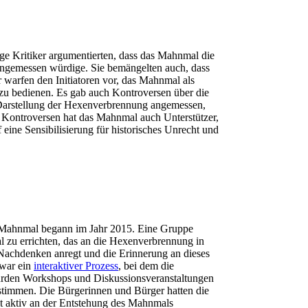
ige Kritiker argumentierten, dass das Mahnmal die
angemessen würdige. Sie bemängelten auch, dass
 warfen den Initiatoren vor, das Mahnmal als
r zu bedienen. Es gab auch Kontroversen über die
 Darstellung der Hexenverbrennung angemessen,
nd Kontroversen hat das Mahnmal auch Unterstützer,
eine Sensibilisierung für historisches Unrecht und
s-Mahnmal begann im Jahr 2015. Eine Gruppe
l zu errichten, das an die Hexenverbrennung in
m Nachdenken anregt und die Erinnerung an dieses
 war ein
interaktiver Prozess
, bei dem die
urden Workshops und Diskussionsveranstaltungen
stimmen. Die Bürgerinnen und Bürger hatten die
t aktiv an der Entstehung des Mahnmals