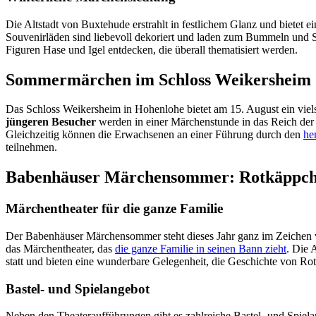
Die Altstadt von Buxtehude erstrahlt in festlichem Glanz und bietet 
Souvenirläden sind liebevoll dekoriert und laden zum Bummeln und 
Figuren Hase und Igel entdecken, die überall thematisiert werden.
Sommermärchen im Schloss Weikersheim
Das Schloss Weikersheim in Hohenlohe bietet am 15. August ein vie
jüngeren Besucher
werden in einer Märchenstunde in das Reich der 
Gleichzeitig können die Erwachsenen an einer Führung durch den
he
teilnehmen.
Babenhäuser Märchensommer: Rotkäppc
Märchentheater für die ganze Familie
Der Babenhäuser Märchensommer steht dieses Jahr ganz im Zeichen
das Märchentheater, das
die ganze Familie in seinen Bann zieht
. Die 
statt und bieten eine wunderbare Gelegenheit, die Geschichte von R
Bastel- und Spielangebot
Neben den Theateraufführungen gibt es zahlreiche Bastel- und Spiela