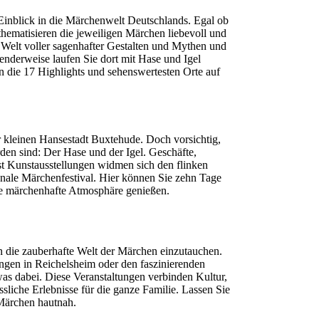
n Einblick in die Märchenwelt Deutschlands. Egal ob
ematisieren die jeweiligen Märchen liebevoll und
Welt voller sagenhafter Gestalten und Mythen und
nderweise laufen Sie dort mit Hase und Igel
n die 17 Highlights und sehenswertesten Orte auf
r kleinen Hansestadt Buxtehude. Doch vorsichtig,
den sind: Der Hase und der Igel. Geschäfte,
bst Kunstausstellungen widmen sich den flinken
ionale Märchenfestival. Hier können Sie zehn Tage
ie märchenhafte Atmosphäre genießen.
in die zauberhafte Welt der Märchen einzutauchen.
tungen in Reichelsheim oder den faszinierenden
as dabei. Diese Veranstaltungen verbinden Kultur,
liche Erlebnisse für die ganze Familie. Lassen Sie
 Märchen hautnah.