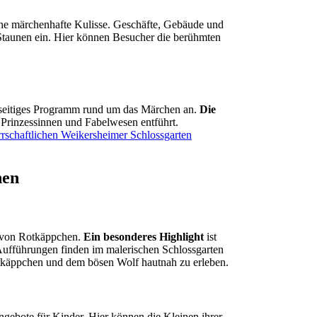
eine märchenhafte Kulisse. Geschäfte, Gebäude und
Staunen ein. Hier können Besucher die berühmten
lseitiges Programm rund um das Märchen an.
Die
Prinzessinnen und Fabelwesen entführt.
rrschaftlichen Weikersheimer Schlossgarten
hen
 von Rotkäppchen.
Ein besonderes Highlight
ist
Aufführungen finden im malerischen Schlossgarten
otkäppchen und dem bösen Wolf hautnah zu erleben.
ngebote für Kinder. Hier können die Kleinen ihrer