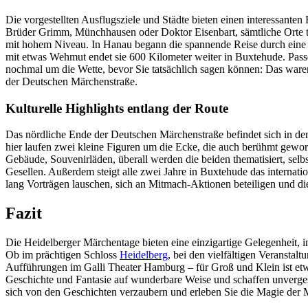
Die vorgestellten Ausflugsziele und Städte bieten einen interessante
Brüder Grimm, Münchhausen oder Doktor Eisenbart, sämtliche Orte th
mit hohem Niveau. In Hanau begann die spannende Reise durch eine 
mit etwas Wehmut endet sie 600 Kilometer weiter in Buxtehude. Passe
nochmal um die Wette, bevor Sie tatsächlich sagen können: Das ware
der Deutschen Märchenstraße.
Kulturelle Highlights entlang der Route
Das nördliche Ende der Deutschen Märchenstraße befindet sich in de
hier laufen zwei kleine Figuren um die Ecke, die auch berühmt gewor
Gebäude, Souvenirläden, überall werden die beiden thematisiert, sel
Gesellen. Außerdem steigt alle zwei Jahre in Buxtehude das internat
lang Vorträgen lauschen, sich an Mitmach-Aktionen beteiligen und d
Fazit
Die Heidelberger Märchentage bieten eine einzigartige Gelegenheit, 
Ob im prächtigen Schloss
Heidelberg
, bei den vielfältigen Veranstal
Aufführungen im Galli Theater Hamburg – für Groß und Klein ist etw
Geschichte und Fantasie auf wunderbare Weise und schaffen unvergess
sich von den Geschichten verzaubern und erleben Sie die Magie der