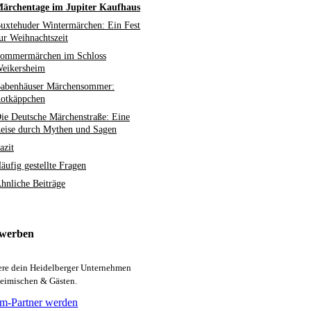
ärchentage im Jupiter Kaufhaus
uxtehuder Wintermärchen: Ein Fest
ur Weihnachtszeit
ommermärchen im Schloss
eikersheim
abenhäuser Märchensommer:
otkäppchen
ie Deutsche Märchenstraße: Eine
eise durch Mythen und Sagen
azit
äufig gestellte Fragen
hnliche Beiträge
 werben
iere dein Heidelberger Unternehmen
heimischen & Gästen.
m-Partner werden