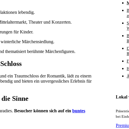
M
B
laktionen lebendig.
z
ttelaltermarkt, Theater und Konzerten.
S
W
rungen für Kinder.
B
R
 winterliche Märchensiedlung.
D
d thematisiert berühmte Märchenfiguren.
R
F
Schloss
H
 und ein Traumschloss der Romantik, lädt zu einem
Ä
bendig und bieten ein unvergessliches Erlebnis für
Lokal
 die Sinne
aradies.
Besucher können sich auf ein
buntes
Präsent
bei Ein
Premiu