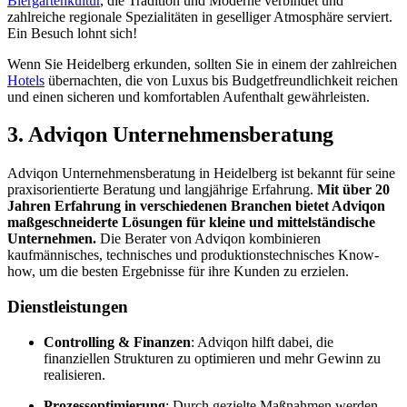
Biergartenkultur
, die Tradition und Moderne verbindet und
zahlreiche regionale Spezialitäten in geselliger Atmosphäre serviert.
Ein Besuch lohnt sich!
Wenn Sie Heidelberg erkunden, sollten Sie in einem der zahlreichen
Hotels
übernachten, die von Luxus bis Budgetfreundlichkeit reichen
und einen sicheren und komfortablen Aufenthalt gewährleisten.
3. Adviqon Unternehmensberatung
Adviqon Unternehmensberatung in Heidelberg ist bekannt für seine
praxisorientierte Beratung und langjährige Erfahrung.
Mit über 20
Jahren Erfahrung in verschiedenen Branchen bietet Adviqon
maßgeschneiderte Lösungen für kleine und mittelständische
Unternehmen.
Die Berater von Adviqon kombinieren
kaufmännisches, technisches und produktionstechnisches Know-
how, um die besten Ergebnisse für ihre Kunden zu erzielen.
Dienstleistungen
Controlling & Finanzen
: Adviqon hilft dabei, die
finanziellen Strukturen zu optimieren und mehr Gewinn zu
realisieren.
Prozessoptimierung
: Durch gezielte Maßnahmen werden