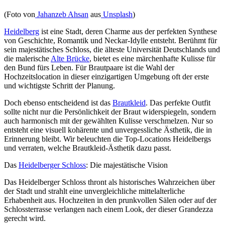
(Foto von
Jahanzeb Ahsan
aus
Unsplash
)
Heidelberg
ist eine Stadt, deren Charme aus der perfekten Synthese
von Geschichte, Romantik und Neckar-Idylle entsteht. Berühmt für
sein majestätisches Schloss, die älteste Universität Deutschlands und
die malerische
Alte Brücke
, bietet es eine märchenhafte Kulisse für
den Bund fürs Leben. Für Brautpaare ist die Wahl der
Hochzeitslocation in dieser einzigartigen Umgebung oft der erste
und wichtigste Schritt der Planung.
Doch ebenso entscheidend ist das
Brautkleid
. Das perfekte Outfit
sollte nicht nur die Persönlichkeit der Braut widerspiegeln, sondern
auch harmonisch mit der gewählten Kulisse verschmelzen. Nur so
entsteht eine visuell kohärente und unvergessliche Ästhetik, die in
Erinnerung bleibt. Wir beleuchten die Top-Locations Heidelbergs
und verraten, welche Brautkleid-Ästhetik dazu passt.
Das
Heidelberger Schloss
: Die majestätische Vision
Das Heidelberger Schloss thront als historisches Wahrzeichen über
der Stadt und strahlt eine unvergleichliche mittelalterliche
Erhabenheit aus. Hochzeiten in den prunkvollen Sälen oder auf der
Schlossterrasse verlangen nach einem Look, der dieser Grandezza
gerecht wird.