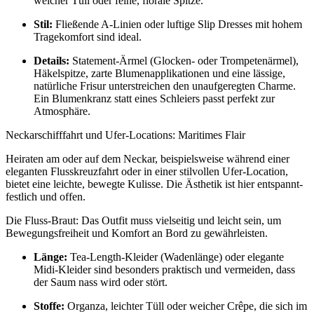
weicher Tüll oder feine, florale Spitze.
Stil:
Fließende A-Linien oder luftige Slip Dresses mit hohem
Tragekomfort sind ideal.
Details:
Statement-Ärmel (Glocken- oder Trompetenärmel),
Häkelspitze, zarte Blumenapplikationen und eine lässige,
natürliche Frisur unterstreichen den unaufgeregten Charme.
Ein Blumenkranz statt eines Schleiers passt perfekt zur
Atmosphäre.
Neckarschifffahrt und Ufer-Locations: Maritimes Flair
Heiraten am oder auf dem Neckar, beispielsweise während einer
eleganten Flusskreuzfahrt oder in einer stilvollen Ufer-Location,
bietet eine leichte, bewegte Kulisse. Die Ästhetik ist hier entspannt-
festlich und offen.
Die Fluss-Braut: Das Outfit muss vielseitig und leicht sein, um
Bewegungsfreiheit und Komfort an Bord zu gewährleisten.
Länge:
Tea-Length-Kleider (Wadenlänge) oder elegante
Midi-Kleider sind besonders praktisch und vermeiden, dass
der Saum nass wird oder stört.
Stoffe:
Organza, leichter Tüll oder weicher Crêpe, die sich im