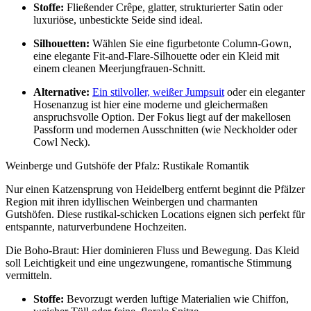
Stoffe:
Fließender Crêpe, glatter, strukturierter Satin oder
luxuriöse, unbestickte Seide sind ideal.
Silhouetten:
Wählen Sie eine figurbetonte Column-Gown,
eine elegante Fit-and-Flare-Silhouette oder ein Kleid mit
einem cleanen Meerjungfrauen-Schnitt.
Alternative:
Ein stilvoller, weißer Jumpsuit
oder ein eleganter
Hosenanzug ist hier eine moderne und gleichermaßen
anspruchsvolle Option. Der Fokus liegt auf der makellosen
Passform und modernen Ausschnitten (wie Neckholder oder
Cowl Neck).
Weinberge und Gutshöfe der Pfalz: Rustikale Romantik
Nur einen Katzensprung von Heidelberg entfernt beginnt die Pfälzer
Region mit ihren idyllischen Weinbergen und charmanten
Gutshöfen. Diese rustikal-schicken Locations eignen sich perfekt für
entspannte, naturverbundene Hochzeiten.
Die Boho-Braut: Hier dominieren Fluss und Bewegung. Das Kleid
soll Leichtigkeit und eine ungezwungene, romantische Stimmung
vermitteln.
Stoffe:
Bevorzugt werden luftige Materialien wie Chiffon,