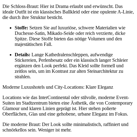
Die Schloss-Braut: Hier ist Drama erlaubt und erwünscht. Das
ideale Outfit ist ein klassisches Ballkleid oder eine opulente A-Linie,
die durch ihre Struktur besticht.
Stoffe:
Setzen Sie auf luxuriöse, schwere Materialien wie
Duchesse-Satin, Mikado-Seide oder reich verzierte, dicke
Spitze. Diese Stoffe bieten das nötige Volumen und den
majestätischen Fall.
Details:
Lange Kathedralenschleppen, aufwendige
Stickereien, Perlenbesatz oder ein klassisch langer Schleier
ergänzen den Look perfekt. Das Kleid sollte formell und
zeitlos sein, um im Kontrast zur alten Steinarchitektur zu
strahlen.
Moderne Luxushotels und City-Locations: Klare Eleganz
Locations wie das InterContinental oder stilvolle, moderne Event-
Suiten im Stadtzentrum bieten eine Ästhetik, die von Contemporary
Glamour und klaren Linien geprägt ist. Hier stehen polierte
Oberflächen, Glas und eine gehobene, urbane Eleganz im Fokus.
Die moderne Braut: Der Look sollte minimalistisch, raffiniert und
schnörkellos sein. Weniger ist mehr.