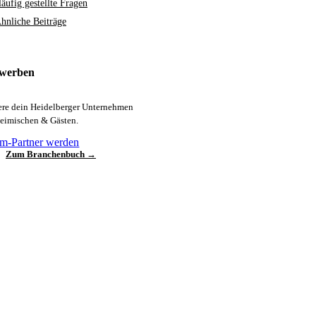
äufig gestellte Fragen
hnliche Beiträge
 werben
iere dein Heidelberger Unternehmen
heimischen & Gästen.
m-Partner werden
Zum Branchenbuch →