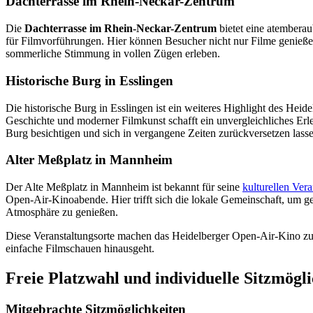
Dachterrasse im Rhein-Neckar-Zentrum
Die
Dachterrasse im Rhein-Neckar-Zentrum
bietet eine atembera
für Filmvorführungen. Hier können Besucher nicht nur Filme genie
sommerliche Stimmung in vollen Zügen erleben.
Historische Burg in Esslingen
Die historische Burg in Esslingen ist ein weiteres Highlight des He
Geschichte und moderner Filmkunst schafft ein unvergleichliches Er
Burg besichtigen und sich in vergangene Zeiten zurückversetzen lass
Alter Meßplatz in Mannheim
Der Alte Meßplatz in Mannheim ist bekannt für seine
kulturellen Ver
Open-Air-Kinoabende. Hier trifft sich die lokale Gemeinschaft, um 
Atmosphäre zu genießen.
Diese Veranstaltungsorte machen das Heidelberger Open-Air-Kino zu 
einfache Filmschauen hinausgeht.
Freie Platzwahl und individuelle Sitzmögl
Mitgebrachte Sitzmöglichkeiten