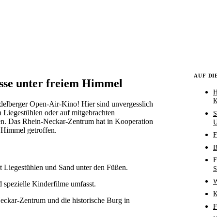
AUF DI
sse unter freiem Himmel
H
K
idelberger Open-Air-Kino! Hier sind unvergesslich
 Liegestühlen oder auf mitgebrachten
S
en. Das Rhein-Neckar-Zentrum hat in Kooperation
U
 Himmel getroffen.
F
B
F
t Liegestühlen und Sand unter den Füßen.
S
W
d spezielle Kinderfilme umfasst.
K
eckar-Zentrum und die historische Burg in
F