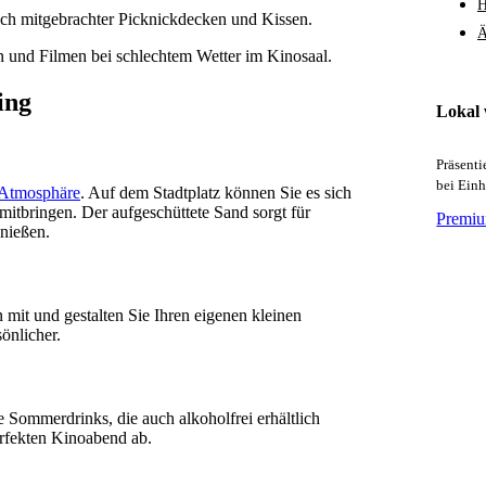
H
lich mitgebrachter Picknickdecken und Kissen.
Ä
 und Filmen bei schlechtem Wetter im Kinosaal.
ing
Lokal
Präsent
bei Ein
 Atmosphäre
. Auf dem Stadtplatz können Sie es sich
itbringen. Der aufgeschüttete Sand sorgt für
Premiu
enießen.
mit und gestalten Sie Ihren eigenen kleinen
önlicher.
e Sommerdrinks, die auch alkoholfrei erhältlich
erfekten Kinoabend ab.