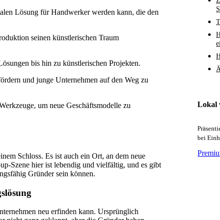
Z
S
igitalen Lösung für Handwerker werden kann, die den
T
H
oduktion seinen künstlerischen Traum
e
H
 Lösungen bis hin zu künstlerischen Projekten.
Ä
zu fördern und junge Unternehmen auf den Weg zu
Lokal
ge Werkzeuge, um neue Geschäftsmodelle zu
Präsent
bei Ein
Premiu
 einem Schloss. Es ist auch ein Ort, an dem neue
Szene hier ist lebendig und vielfältig, und es gibt
ungsfähig Gründer sein können.
gslösung
n Unternehmen neu erfinden kann. Ursprünglich