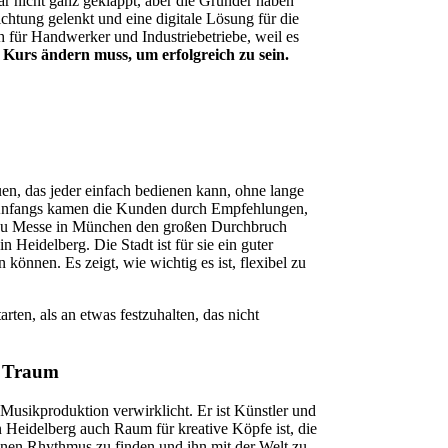
war nicht ganz geklappt, aber die Gründer haben
ichtung gelenkt und eine digitale Lösung für die
ch für Handwerker und Industriebetriebe, weil es
Kurs ändern muss, um erfolgreich zu sein.
en, das jeder einfach bedienen kann, ohne lange
. Anfangs kamen die Kunden durch Empfehlungen,
bau Messe in München den großen Durchbruch
n Heidelberg. Die Stadt ist für sie ein guter
 können. Es zeigt, wie wichtig es ist, flexibel zu
rten, als an etwas festzuhalten, das nicht
r Traum
usikproduktion verwirklicht. Er ist Künstler und
n Heidelberg auch Raum für kreative Köpfe ist, die
enen Rhythmus zu finden und ihn mit der Welt zu