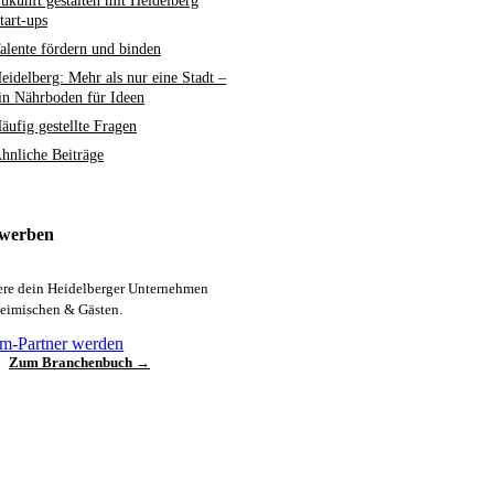
ukunft gestalten mit Heidelberg
tart-ups
alente fördern und binden
eidelberg: Mehr als nur eine Stadt –
in Nährboden für Ideen
äufig gestellte Fragen
hnliche Beiträge
 werben
iere dein Heidelberger Unternehmen
heimischen & Gästen.
m-Partner werden
Zum Branchenbuch →