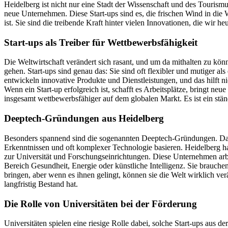
Heidelberg ist nicht nur eine Stadt der Wissenschaft und des Tourism
neue Unternehmen. Diese Start-ups sind es, die frischen Wind in die 
ist. Sie sind die treibende Kraft hinter vielen Innovationen, die wir 
Start-ups als Treiber für Wettbewerbsfähigkeit
Die Weltwirtschaft verändert sich rasant, und um da mithalten zu k
gehen. Start-ups sind genau das: Sie sind oft flexibler und mutiger als
entwickeln innovative Produkte und Dienstleistungen, und das hilft ni
Wenn ein Start-up erfolgreich ist, schafft es Arbeitsplätze, bringt n
insgesamt wettbewerbsfähiger auf dem globalen Markt. Es ist ein stä
Deeptech-Gründungen aus Heidelberg
Besonders spannend sind die sogenannten Deeptech-Gründungen. Das s
Erkenntnissen und oft komplexer Technologie basieren. Heidelberg hat
zur Universität und Forschungseinrichtungen. Diese Unternehmen arb
Bereich Gesundheit, Energie oder künstliche Intelligenz. Sie brauchen
bringen, aber wenn es ihnen gelingt, können sie die Welt wirklich ver
langfristig Bestand hat.
Die Rolle von Universitäten bei der Förderung
Universitäten spielen eine riesige Rolle dabei, solche Start-ups aus de