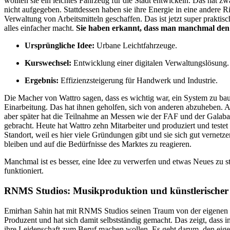
wollten sie ein leichtes Fahrzeug für die Stadt entwickeln. Das hat z
nicht aufgegeben. Stattdessen haben sie ihre Energie in eine andere R
Verwaltung von Arbeitsmitteln geschaffen. Das ist jetzt super praktis
alles einfacher macht.
Sie haben erkannt, dass man manchmal den 
Ursprüngliche Idee:
Urbane Leichtfahrzeuge.
Kurswechsel:
Entwicklung einer digitalen Verwaltungslösung.
Ergebnis:
Effizienzsteigerung für Handwerk und Industrie.
Die Macher von Wattro sagen, dass es wichtig war, ein System zu bau
Einarbeitung. Das hat ihnen geholfen, sich von anderen abzuheben
aber später hat die Teilnahme an Messen wie der FAF und der Gala
gebracht. Heute hat Wattro zehn Mitarbeiter und produziert und testet i
Standort, weil es hier viele Gründungen gibt und sie sich gut vernetzen
bleiben und auf die Bedürfnisse des Marktes zu reagieren.
Manchmal ist es besser, eine Idee zu verwerfen und etwas Neues zu sta
funktioniert.
RNMS Studios: Musikproduktion und künstlerische
Emirhan Sahin hat mit RNMS Studios seinen Traum von der eigenen M
Produzent und hat sich damit selbstständig gemacht. Das zeigt, dass i
ihre Leidenschaft zum Beruf machen wollen. Es geht darum, den eig