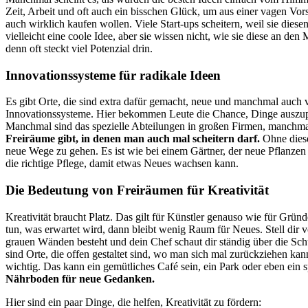
Zeit, Arbeit und oft auch ein bisschen Glück, um aus einer vagen Vor
auch wirklich kaufen wollen. Viele Start-ups scheitern, weil sie diese
vielleicht eine coole Idee, aber sie wissen nicht, wie sie diese an den
denn oft steckt viel Potenzial drin.
Innovationssysteme für radikale Ideen
Es gibt Orte, die sind extra dafür gemacht, neue und manchmal auch 
Innovationssysteme. Hier bekommen Leute die Chance, Dinge auszuprob
Manchmal sind das spezielle Abteilungen in großen Firmen, manchma
Freiräume gibt, in denen man auch mal scheitern darf.
Ohne diese 
neue Wege zu gehen. Es ist wie bei einem Gärtner, der neue Pflanzen 
die richtige Pflege, damit etwas Neues wachsen kann.
Die Bedeutung von Freiräumen für Kreativität
Kreativität braucht Platz. Das gilt für Künstler genauso wie für Grün
tun, was erwartet wird, dann bleibt wenig Raum für Neues. Stell dir v
grauen Wänden besteht und dein Chef schaut dir ständig über die Sc
sind Orte, die offen gestaltet sind, wo man sich mal zurückziehen k
wichtig. Das kann ein gemütliches Café sein, ein Park oder eben ein s
Nährboden für neue Gedanken.
Hier sind ein paar Dinge, die helfen, Kreativität zu fördern: